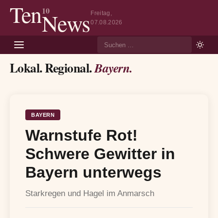
Ten
10
News
Freitag,
07.08.2026
Suche
Lokal. Regional.
Bayern.
BAYERN
Warnstufe Rot!
Schwere Gewitter in
Bayern unterwegs
Starkregen und Hagel im Anmarsch