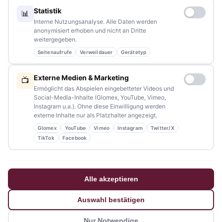
Redaktion:
redaktion@tennews.de
Statistik
📊
Interne Nutzungsanalyse. Alle Daten werden
anonymisiert erhoben und nicht an Dritte
weitergegeben.
Seitenaufrufe
Verweildauer
Gerätetyp
NAVIGATION
Externe Medien & Marketing
📺
Home
Ermöglicht das Abspielen eingebetteter Videos und
Social-Media-Inhalte (Glomex, YouTube, Vimeo,
Events
Instagram u.a.). Ohne diese Einwilligung werden
externe Inhalte nur als Platzhalter angezeigt.
Kontakt
Glomex
YouTube
Vimeo
Instagram
Twitter/X
Stellenanzeigen
TikTok
Facebook
Werbung / Mediadaten
Impressum
Alle akzeptieren
Datenschutzerklärung
Auswahl bestätigen
Barrierefreiheitserklärung
Nur Notwendige