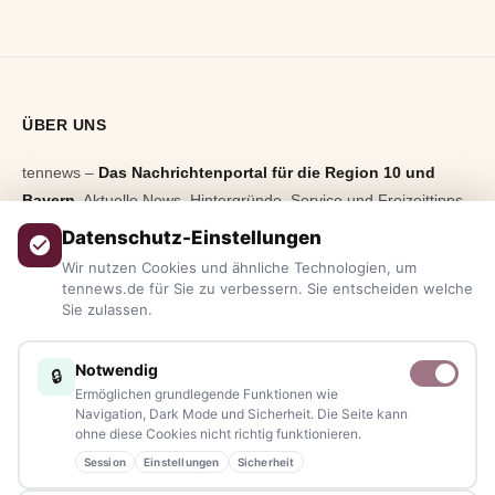
ÜBER UNS
tennews –
Das Nachrichtenportal für die Region 10 und
Bayern.
Aktuelle News, Hintergründe, Service und Freizeittipps
aus allen Regionen, Städten und Landkreisen.
Von Politik bis
Datenschutz-Einstellungen
Blaulicht, von Kultur bis Sport, von Alltagstipps bis
Wir nutzen Cookies und ähnliche Technologien, um
Veranstaltungen
– immer aktuell, immer aus Ihrer Nähe.
tennews.de für Sie zu verbessern. Sie entscheiden welche
Sie zulassen.
Sie haben ein Thema, spannende Fotos oder Videos, oder
kennen eine Geschichte, die erzählt werden sollte?
Notwendig
🔒
Schreiben Sie uns – gemeinsam mit unseren Leserinnen und
Ermöglichen grundlegende Funktionen wie
Lesern bleiben wir am Puls der Zeit.
Navigation, Dark Mode und Sicherheit. Die Seite kann
ohne diese Cookies nicht richtig funktionieren.
Partnerschaften:
info@tennews.de
Session
Einstellungen
Sicherheit