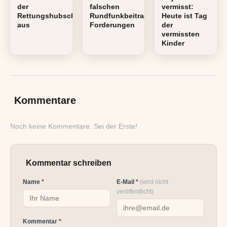
der
falschen
vermisst:
Rettungshubschrauber
Rundfunkbeitrag-
Heute ist Tag
aus
Forderungen
der
vermissten
Kinder
Kommentare
Noch keine Kommentare. Sei der Erste!
Kommentar schreiben
Name *
E-Mail *
(wird nicht
veröffentlicht)
Kommentar *