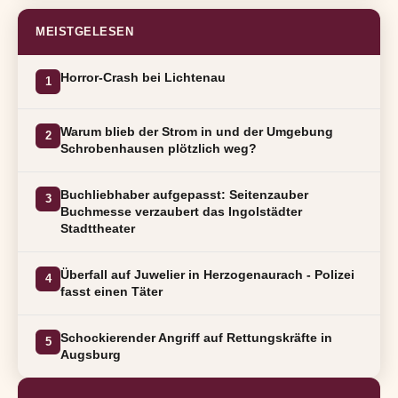
MEISTGELESEN
Horror-Crash bei Lichtenau
1
Warum blieb der Strom in und der Umgebung
2
Schrobenhausen plötzlich weg?
Buchliebhaber aufgepasst: Seitenzauber
3
Buchmesse verzaubert das Ingolstädter
Stadttheater
Überfall auf Juwelier in Herzogenaurach - Polizei
4
fasst einen Täter
Schockierender Angriff auf Rettungskräfte in
5
Augsburg