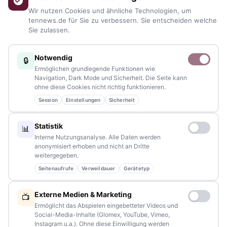
aus allen Regionen, Städten und Landkreisen.
Von Politik bis
Wir nutzen Cookies und ähnliche Technologien, um
Blaulicht, von Kultur bis Sport, von Alltagstipps bis
tennews.de für Sie zu verbessern. Sie entscheiden welche
Sie zulassen.
Veranstaltungen
– immer aktuell, immer aus Ihrer Nähe.
Sie haben ein Thema, spannende Fotos oder Videos, oder
Notwendig
🔒
kennen eine Geschichte, die erzählt werden sollte?
Ermöglichen grundlegende Funktionen wie
Schreiben Sie uns – gemeinsam mit unseren Leserinnen und
Navigation, Dark Mode und Sicherheit. Die Seite kann
ohne diese Cookies nicht richtig funktionieren.
Lesern bleiben wir am Puls der Zeit.
Session
Einstellungen
Sicherheit
Partnerschaften:
info@tennews.de
Statistik
📊
Redaktion:
redaktion@tennews.de
Interne Nutzungsanalyse. Alle Daten werden
anonymisiert erhoben und nicht an Dritte
weitergegeben.
Seitenaufrufe
Verweildauer
Gerätetyp
NAVIGATION
Externe Medien & Marketing
📺
Ermöglicht das Abspielen eingebetteter Videos und
Home
Social-Media-Inhalte (Glomex, YouTube, Vimeo,
Instagram u.a.). Ohne diese Einwilligung werden