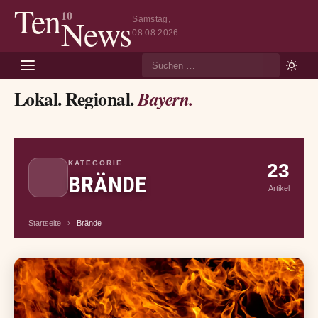
Ten
10
News
Samstag,
08.08.2026
Suche
Lokal. Regional.
Bayern.
KATEGORIE
23
BRÄNDE
Artikel
Startseite
›
Brände