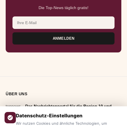
Die Top-News täglich gratis!
E-Mail-Adresse
ANMELDEN
ÜBER UNS
tennews –
Das Nachrichtenportal für die Region 10 und
Bayern.
Aktuelle News, Hintergründe, Service und Freizeittipps
Datenschutz-Einstellungen
aus allen Regionen, Städten und Landkreisen.
Von Politik bis
Wir nutzen Cookies und ähnliche Technologien, um