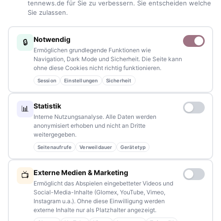
Blaulicht, von Kultur bis Sport, von Alltagstipps bis
tennews.de für Sie zu verbessern. Sie entscheiden welche
Sie zulassen.
Veranstaltungen
– immer aktuell, immer aus Ihrer Nähe.
Sie haben ein Thema, spannende Fotos oder Videos, oder
Notwendig
🔒
kennen eine Geschichte, die erzählt werden sollte?
Ermöglichen grundlegende Funktionen wie
Schreiben Sie uns – gemeinsam mit unseren Leserinnen und
Navigation, Dark Mode und Sicherheit. Die Seite kann
ohne diese Cookies nicht richtig funktionieren.
Lesern bleiben wir am Puls der Zeit.
Session
Einstellungen
Sicherheit
Partnerschaften:
info@tennews.de
Statistik
📊
Redaktion:
redaktion@tennews.de
Interne Nutzungsanalyse. Alle Daten werden
anonymisiert erhoben und nicht an Dritte
weitergegeben.
Seitenaufrufe
Verweildauer
Gerätetyp
NAVIGATION
Externe Medien & Marketing
📺
Ermöglicht das Abspielen eingebetteter Videos und
Home
Social-Media-Inhalte (Glomex, YouTube, Vimeo,
Instagram u.a.). Ohne diese Einwilligung werden
Events
externe Inhalte nur als Platzhalter angezeigt.