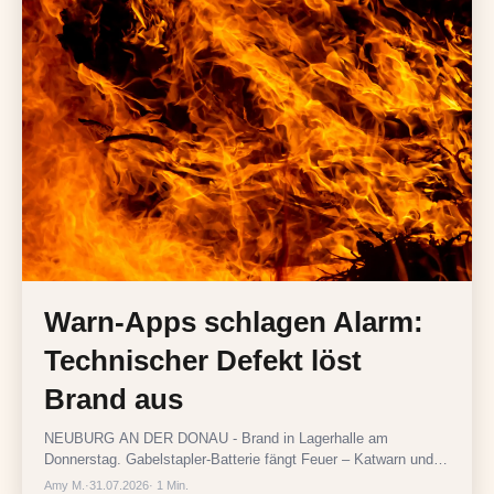
Warn-Apps schlagen Alarm:
Technischer Defekt löst
Brand aus
NEUBURG AN DER DONAU - Brand in Lagerhalle am
Donnerstag. Gabelstapler-Batterie fängt Feuer – Katwarn und
NINA ausgelöst, schnelle Entwarnung.
Amy M.
·
31.07.2026
· 1 Min.