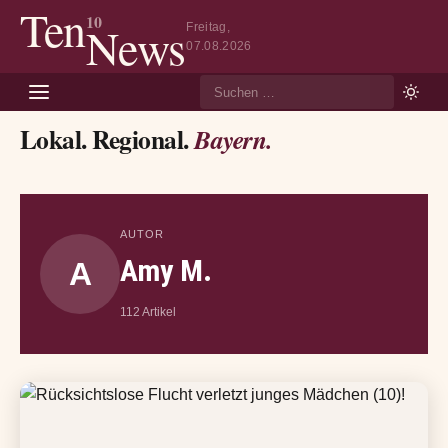
Ten
10
News
Freitag,
07.08.2026
Suche
Lokal. Regional.
Bayern.
AUTOR
Amy M.
A
112 Artikel