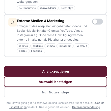
weitergegeben.
Seitenaufrufe
Verweildauer
Gerätetyp
NAVIGATION
Externe Medien & Marketing
📺
Ermöglicht das Abspielen eingebetteter Videos und
Home
Social-Media-Inhalte (Glomex, YouTube, Vimeo,
Instagram u.a.). Ohne diese Einwilligung werden
Events
externe Inhalte nur als Platzhalter angezeigt.
Glomex
YouTube
Vimeo
Instagram
Twitter/X
Kontakt
TikTok
Facebook
Stellenanzeigen
Werbung / Mediadaten
Alle akzeptieren
Impressum
Auswahl bestätigen
Datenschutzerklärung
Nur Notwendige
Barrierefreiheitserklärung
Ihre Einwilligung gilt für tennews.de und kann jederzeit über den Link „
Cookie-
© 2026 tennews - Ein Projekt von AMM-Medien Inh. Amanda Minderle
Einstellungen
" in der Fußzeile geändert werden. ·
Datenschutzerklärung
·
Datenschutz
Impressum
Mediadaten
🍪 Cookie-Einstellungen