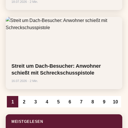
18.07.2026 · 2 Min.
Streit um Dach-Besucher: Anwohner
schießt mit Schreckschusspistole
16.07.2026 · 2 Min.
1
2
3
4
5
6
7
8
9
10
MEISTGELESEN