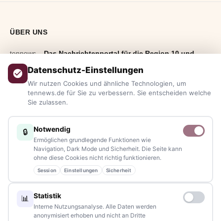
ÜBER UNS
tennews –
Das Nachrichtenportal für die Region 10 und
Bayern.
Aktuelle News, Hintergründe, Service und Freizeittipps
Datenschutz-Einstellungen
aus allen Regionen, Städten und Landkreisen.
Von Politik bis
Wir nutzen Cookies und ähnliche Technologien, um
Blaulicht, von Kultur bis Sport, von Alltagstipps bis
tennews.de für Sie zu verbessern. Sie entscheiden welche
Sie zulassen.
Veranstaltungen
– immer aktuell, immer aus Ihrer Nähe.
Sie haben ein Thema, spannende Fotos oder Videos, oder
Notwendig
🔒
kennen eine Geschichte, die erzählt werden sollte?
Ermöglichen grundlegende Funktionen wie
Schreiben Sie uns – gemeinsam mit unseren Leserinnen und
Navigation, Dark Mode und Sicherheit. Die Seite kann
ohne diese Cookies nicht richtig funktionieren.
Lesern bleiben wir am Puls der Zeit.
Session
Einstellungen
Sicherheit
Partnerschaften:
info@tennews.de
Statistik
📊
Redaktion:
redaktion@tennews.de
Interne Nutzungsanalyse. Alle Daten werden
anonymisiert erhoben und nicht an Dritte