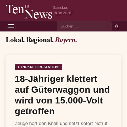
Ten
10
News
Samstag,
08.08.2026
Suche
Lokal. Regional.
Bayern.
LANDKREIS ROSENHEIM
18-Jähriger klettert
auf Güterwaggon und
wird von 15.000-Volt
getroffen
Zeuge hört den Knall und setzt sofort Notruf