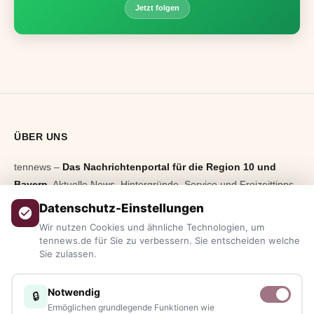
Jetzt folgen
ÜBER UNS
tennews –
Das Nachrichtenportal für die Region 10 und
Bayern.
Aktuelle News, Hintergründe, Service und Freizeittipps
aus allen Regionen, Städten und Landkreisen.
Von Politik bis
Datenschutz-Einstellungen
Blaulicht, von Kultur bis Sport, von Alltagstipps bis
Wir nutzen Cookies und ähnliche Technologien, um
Veranstaltungen
– immer aktuell, immer aus Ihrer Nähe.
tennews.de für Sie zu verbessern. Sie entscheiden welche
Sie zulassen.
Sie haben ein Thema, spannende Fotos oder Videos, oder
kennen eine Geschichte, die erzählt werden sollte?
Notwendig
🔒
Schreiben Sie uns – gemeinsam mit unseren Leserinnen und
Ermöglichen grundlegende Funktionen wie