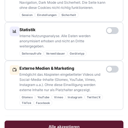
Lesern bleiben wir am Puls der Zeit.
Navigation, Dark Mode und Sicherheit. Die Seite kann
ohne diese Cookies nicht richtig funktionieren.
Partnerschaften:
info@tennews.de
Session
Einstellungen
Sicherheit
Redaktion:
redaktion@tennews.de
Statistik
📊
Interne Nutzungsanalyse. Alle Daten werden
anonymisiert erhoben und nicht an Dritte
weitergegeben.
Seitenaufrufe
Verweildauer
Gerätetyp
NAVIGATION
Externe Medien & Marketing
📺
Home
Ermöglicht das Abspielen eingebetteter Videos und
Social-Media-Inhalte (Glomex, YouTube, Vimeo,
Events
Instagram u.a.). Ohne diese Einwilligung werden
externe Inhalte nur als Platzhalter angezeigt.
Kontakt
Glomex
YouTube
Vimeo
Instagram
Twitter/X
Stellenanzeigen
TikTok
Facebook
Werbung / Mediadaten
Impressum
Alle akzeptieren