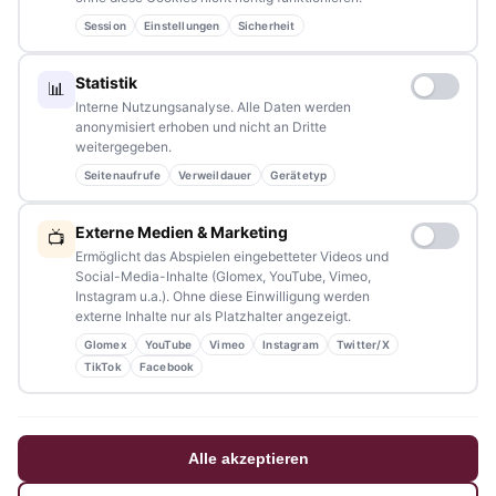
Partnerschaften:
info@tennews.de
Session
Einstellungen
Sicherheit
Redaktion:
redaktion@tennews.de
Statistik
📊
Interne Nutzungsanalyse. Alle Daten werden
anonymisiert erhoben und nicht an Dritte
weitergegeben.
Seitenaufrufe
Verweildauer
Gerätetyp
NAVIGATION
Externe Medien & Marketing
📺
Home
Ermöglicht das Abspielen eingebetteter Videos und
Social-Media-Inhalte (Glomex, YouTube, Vimeo,
Events
Instagram u.a.). Ohne diese Einwilligung werden
externe Inhalte nur als Platzhalter angezeigt.
Kontakt
Glomex
YouTube
Vimeo
Instagram
Twitter/X
Stellenanzeigen
TikTok
Facebook
Werbung / Mediadaten
Impressum
Alle akzeptieren
Datenschutzerklärung