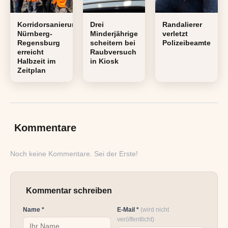
Korridorsanierung
Drei
Randalierer
Nürnberg-
Minderjährige
verletzt
Regensburg
scheitern bei
Polizeibeamte
erreicht
Raubversuch
Halbzeit im
in Kiosk
Zeitplan
Kommentare
Noch keine Kommentare. Sei der Erste!
Kommentar schreiben
Name *
E-Mail *
(wird nicht
veröffentlicht)