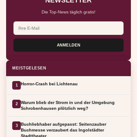
NEWSLETTER
Die Top-News täglich gratis!
ANMELDEN
MEISTGELESEN
Horror-Crash bei Lichtenau
1
Warum blieb der Strom in und der Umgebung
2
Schrobenhausen plötzlich weg?
Buchliebhaber aufgepasst: Seitenzauber
3
Buchmesse verzaubert das Ingolstädter
Stadttheater