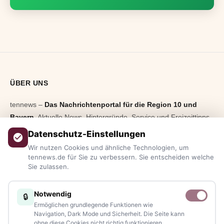
ÜBER UNS
tennews –
Das Nachrichtenportal für die Region 10 und
Bayern.
Aktuelle News, Hintergründe, Service und Freizeittipps
aus allen Regionen, Städten und Landkreisen.
Von Politik bis
Datenschutz-Einstellungen
Blaulicht, von Kultur bis Sport, von Alltagstipps bis
Wir nutzen Cookies und ähnliche Technologien, um
Veranstaltungen
– immer aktuell, immer aus Ihrer Nähe.
tennews.de für Sie zu verbessern. Sie entscheiden welche
Sie zulassen.
Sie haben ein Thema, spannende Fotos oder Videos, oder
kennen eine Geschichte, die erzählt werden sollte?
Notwendig
🔒
Schreiben Sie uns – gemeinsam mit unseren Leserinnen und
Ermöglichen grundlegende Funktionen wie
Lesern bleiben wir am Puls der Zeit.
Navigation, Dark Mode und Sicherheit. Die Seite kann
ohne diese Cookies nicht richtig funktionieren.