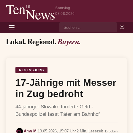
Ten
10
News
Samstag,
08.08.2026
Suche
Lokal. Regional.
Bayern.
REGENSBURG
17-Jährige mit Messer
in Zug bedroht
44-jähriger Slowake forderte Geld -
Bundespolizei fasst Täter am Bahnhof
Amy M.
13.05.2026, 15:07 Uhr
2 Min. Lesezeit
Drucken