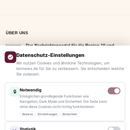
ÜBER UNS
tennews –
Das Nachrichtenportal für die Region 10 und
Bayern.
Aktuelle News, Hintergründe, Service und Freizeittipps
Datenschutz-Einstellungen
aus allen Regionen, Städten und Landkreisen.
Von Politik bis
Wir nutzen Cookies und ähnliche Technologien, um
Blaulicht, von Kultur bis Sport, von Alltagstipps bis
tennews.de für Sie zu verbessern. Sie entscheiden welche
Sie zulassen.
Veranstaltungen
– immer aktuell, immer aus Ihrer Nähe.
Sie haben ein Thema, spannende Fotos oder Videos, oder
Notwendig
🔒
kennen eine Geschichte, die erzählt werden sollte?
Ermöglichen grundlegende Funktionen wie
Schreiben Sie uns – gemeinsam mit unseren Leserinnen und
Navigation, Dark Mode und Sicherheit. Die Seite kann
ohne diese Cookies nicht richtig funktionieren.
Lesern bleiben wir am Puls der Zeit.
Session
Einstellungen
Sicherheit
Partnerschaften:
info@tennews.de
Statistik