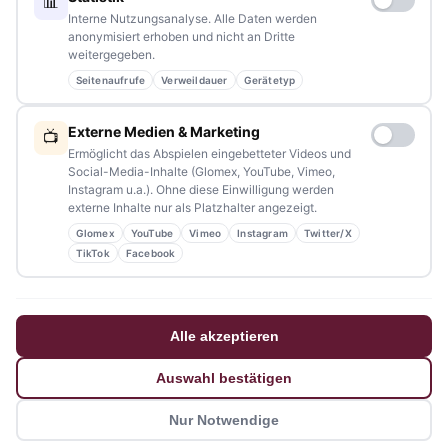
📊
Redaktion:
redaktion@tennews.de
Interne Nutzungsanalyse. Alle Daten werden
anonymisiert erhoben und nicht an Dritte
weitergegeben.
Seitenaufrufe
Verweildauer
Gerätetyp
NAVIGATION
Externe Medien & Marketing
📺
Ermöglicht das Abspielen eingebetteter Videos und
Home
Social-Media-Inhalte (Glomex, YouTube, Vimeo,
Instagram u.a.). Ohne diese Einwilligung werden
Events
externe Inhalte nur als Platzhalter angezeigt.
Glomex
YouTube
Vimeo
Instagram
Twitter/X
Kontakt
TikTok
Facebook
Stellenanzeigen
Werbung / Mediadaten
Alle akzeptieren
Impressum
Auswahl bestätigen
Datenschutzerklärung
Nur Notwendige
Barrierefreiheitserklärung