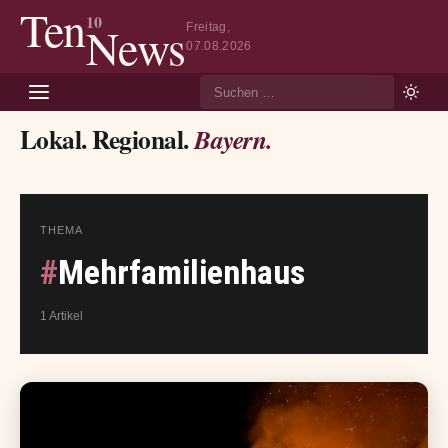
Ten
10
News
Freitag,
07.08.2026
Suche
Lokal. Regional.
Bayern.
THEMA
#
Mehrfamilienhaus
1 Artikel