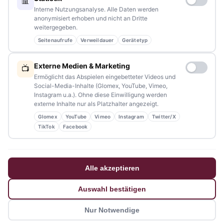
📊
Redaktion:
redaktion@tennews.de
Interne Nutzungsanalyse. Alle Daten werden
anonymisiert erhoben und nicht an Dritte
weitergegeben.
Seitenaufrufe
Verweildauer
Gerätetyp
NAVIGATION
Externe Medien & Marketing
📺
Ermöglicht das Abspielen eingebetteter Videos und
Home
Social-Media-Inhalte (Glomex, YouTube, Vimeo,
Instagram u.a.). Ohne diese Einwilligung werden
Events
externe Inhalte nur als Platzhalter angezeigt.
Glomex
YouTube
Vimeo
Instagram
Twitter/X
Kontakt
TikTok
Facebook
Stellenanzeigen
Werbung / Mediadaten
Alle akzeptieren
Impressum
Auswahl bestätigen
Datenschutzerklärung
Nur Notwendige
Barrierefreiheitserklärung