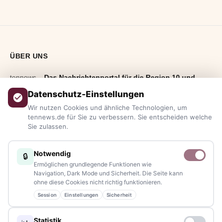
ÜBER UNS
tennews –
Das Nachrichtenportal für die Region 10 und
Bayern.
Aktuelle News, Hintergründe, Service und Freizeittipps
Datenschutz-Einstellungen
aus allen Regionen, Städten und Landkreisen.
Von Politik bis
Wir nutzen Cookies und ähnliche Technologien, um
Blaulicht, von Kultur bis Sport, von Alltagstipps bis
tennews.de für Sie zu verbessern. Sie entscheiden welche
Sie zulassen.
Veranstaltungen
– immer aktuell, immer aus Ihrer Nähe.
Sie haben ein Thema, spannende Fotos oder Videos, oder
Notwendig
🔒
kennen eine Geschichte, die erzählt werden sollte?
Ermöglichen grundlegende Funktionen wie
Schreiben Sie uns – gemeinsam mit unseren Leserinnen und
Navigation, Dark Mode und Sicherheit. Die Seite kann
ohne diese Cookies nicht richtig funktionieren.
Lesern bleiben wir am Puls der Zeit.
Session
Einstellungen
Sicherheit
Partnerschaften:
info@tennews.de
Statistik