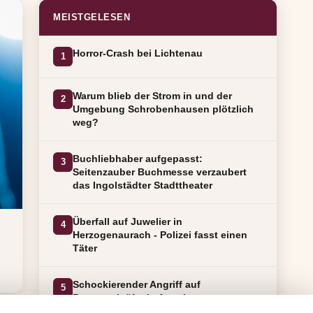
MEISTGELESEN
Horror-Crash bei Lichtenau
1
Warum blieb der Strom in und der
2
Umgebung Schrobenhausen plötzlich
weg?
Buchliebhaber aufgepasst:
3
Seitenzauber Buchmesse verzaubert
das Ingolstädter Stadttheater
Überfall auf Juwelier in
4
Herzogenaurach - Polizei fasst einen
Täter
Schockierender Angriff auf
5
Rettungskräfte in Augsburg