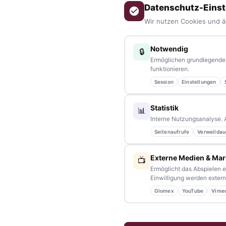
Datenschutz-Einst
Wir nutzen Cookies und ä
Notwendig
🔒
Ermöglichen grundlegende 
funktionieren.
ÜBER UNS
Session
Einstellungen
tennews –
Das Nachrichtenportal für die Region 10 und Ba
Statistik
📊
aus allen Regionen, Städten und Landkreisen.
Von Politik bis
Interne Nutzungsanalyse. 
Veranstaltungen
– immer aktuell, immer aus Ihrer Nähe.
Seitenaufrufe
Verweildau
Sie haben ein Thema, spannende Fotos oder Videos, oder 
Schreiben Sie uns – gemeinsam mit unseren Leserinnen und Le
Externe Medien & Mar
📺
Ermöglicht das Abspielen e
Einwilligung werden externe
Partnerschaften:
info@tennews.de
Glomex
YouTube
Vime
Redaktion:
redaktion@tennews.de