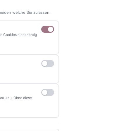
heiden welche Sie zulassen.
 Cookies nicht richtig
NAVIGATION
Home
Events
Kontakt
Stellenanzeigen
m u.a.). Ohne diese
Werbung / Mediadaten
Impressum
Datenschutzerklärung