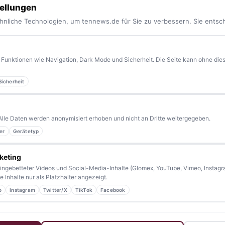
ellungen
hnliche Technologien, um tennews.de für Sie zu verbessern. Sie entsc
Funktionen wie Navigation, Dark Mode und Sicherheit. Die Seite kann ohne diese
Sicherheit
yern.
Aktuelle News, Hintergründe, Service und Freizeittipps
 Blaulicht, von Kultur bis Sport, von Alltagstipps bis
Alle Daten werden anonymisiert erhoben und nicht an Dritte weitergegeben.
er
Gerätetyp
kennen eine Geschichte, die erzählt werden sollte?
sern bleiben wir am Puls der Zeit.
keting
ingebetteter Videos und Social-Media-Inhalte (Glomex, YouTube, Vimeo, Instagra
 Inhalte nur als Platzhalter angezeigt.
o
Instagram
Twitter/X
TikTok
Facebook