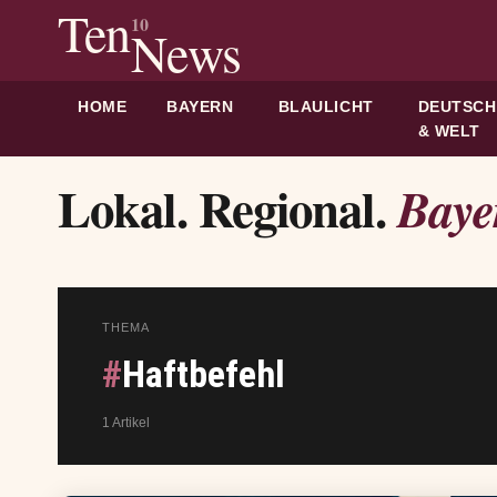
Ten
10
News
HOME
BAYERN
BLAULICHT
DEUTSC
& WELT
Lokal. Regional.
Baye
THEMA
#
Haftbefehl
1 Artikel