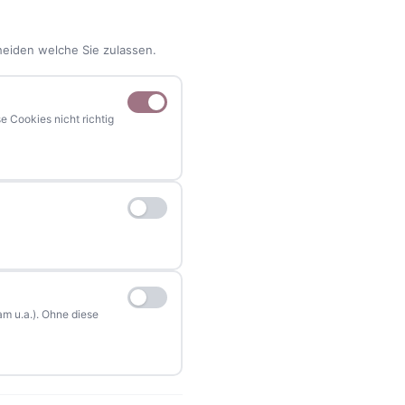
heiden welche Sie zulassen.
 Cookies nicht richtig
NAVIGATION
Home
Events
Kontakt
Stellenanzeigen
m u.a.). Ohne diese
Werbung / Mediadaten
Impressum
Datenschutzerklärung