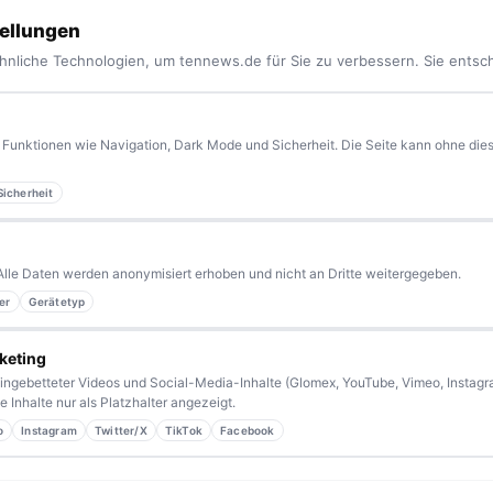
ellungen
hnliche Technologien, um tennews.de für Sie zu verbessern. Sie entsc
Funktionen wie Navigation, Dark Mode und Sicherheit. Die Seite kann ohne diese
Sicherheit
yern.
Aktuelle News, Hintergründe, Service und Freizeittipps
 Blaulicht, von Kultur bis Sport, von Alltagstipps bis
Alle Daten werden anonymisiert erhoben und nicht an Dritte weitergegeben.
er
Gerätetyp
kennen eine Geschichte, die erzählt werden sollte?
sern bleiben wir am Puls der Zeit.
keting
ingebetteter Videos und Social-Media-Inhalte (Glomex, YouTube, Vimeo, Instagra
 Inhalte nur als Platzhalter angezeigt.
o
Instagram
Twitter/X
TikTok
Facebook