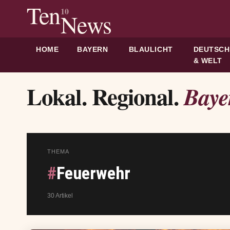
Ten
10
News
HOME
BAYERN
BLAULICHT
DEUTSC
& WELT
Lokal. Regional.
Baye
THEMA
#
Feuerwehr
30 Artikel