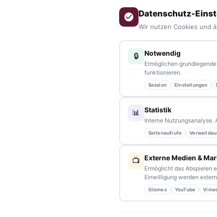
Datenschutz-Einst
Wir nutzen Cookies und ä
Notwendig
🔒
Ermöglichen grundlegende 
funktionieren.
ÜBER UNS
Session
Einstellungen
tennews –
Das Nachrichtenportal für die Region 10 und Ba
Statistik
📊
aus allen Regionen, Städten und Landkreisen.
Von Politik bis
Interne Nutzungsanalyse. 
Veranstaltungen
– immer aktuell, immer aus Ihrer Nähe.
Seitenaufrufe
Verweildau
Sie haben ein Thema, spannende Fotos oder Videos, oder 
Schreiben Sie uns – gemeinsam mit unseren Leserinnen und Le
Externe Medien & Mar
📺
Ermöglicht das Abspielen e
Einwilligung werden externe
Partnerschaften:
info@tennews.de
Glomex
YouTube
Vime
Redaktion:
redaktion@tennews.de