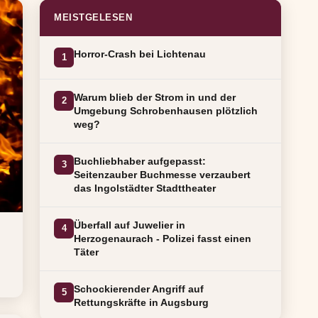
MEISTGELESEN
Horror-Crash bei Lichtenau
1
Warum blieb der Strom in und der
2
Umgebung Schrobenhausen plötzlich
weg?
Buchliebhaber aufgepasst:
3
Seitenzauber Buchmesse verzaubert
das Ingolstädter Stadttheater
Überfall auf Juwelier in
4
Herzogenaurach - Polizei fasst einen
Täter
Schockierender Angriff auf
5
Rettungskräfte in Augsburg