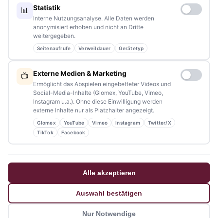
Statistik
📊
Redaktion:
redaktion@tennews.de
Interne Nutzungsanalyse. Alle Daten werden
anonymisiert erhoben und nicht an Dritte
weitergegeben.
Seitenaufrufe
Verweildauer
Gerätetyp
NAVIGATION
Externe Medien & Marketing
📺
Ermöglicht das Abspielen eingebetteter Videos und
Home
Social-Media-Inhalte (Glomex, YouTube, Vimeo,
Instagram u.a.). Ohne diese Einwilligung werden
Events
externe Inhalte nur als Platzhalter angezeigt.
Glomex
YouTube
Vimeo
Instagram
Twitter/X
Kontakt
TikTok
Facebook
Stellenanzeigen
Werbung / Mediadaten
Alle akzeptieren
Impressum
Auswahl bestätigen
Datenschutzerklärung
Nur Notwendige
Barrierefreiheitserklärung