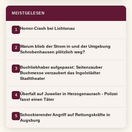
MEISTGELESEN
Horror-Crash bei Lichtenau
1
Warum blieb der Strom in und der Umgebung
2
Schrobenhausen plötzlich weg?
Buchliebhaber aufgepasst: Seitenzauber
3
Buchmesse verzaubert das Ingolstädter
Stadttheater
Überfall auf Juwelier in Herzogenaurach - Polizei
4
fasst einen Täter
Schockierender Angriff auf Rettungskräfte in
5
Augsburg