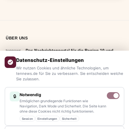
ÜBER UNS
tennews –
Das Nachrichtenportal für die Region 10 und
Bayern.
Aktuelle News, Hintergründe, Service und Freizeittipps
Datenschutz-Einstellungen
aus allen Regionen, Städten und Landkreisen.
Von Politik bis
Wir nutzen Cookies und ähnliche Technologien, um
Blaulicht, von Kultur bis Sport, von Alltagstipps bis
tennews.de für Sie zu verbessern. Sie entscheiden welche
Sie zulassen.
Veranstaltungen
– immer aktuell, immer aus Ihrer Nähe.
Sie haben ein Thema, spannende Fotos oder Videos, oder
Notwendig
🔒
kennen eine Geschichte, die erzählt werden sollte?
Ermöglichen grundlegende Funktionen wie
Schreiben Sie uns – gemeinsam mit unseren Leserinnen und
Navigation, Dark Mode und Sicherheit. Die Seite kann
ohne diese Cookies nicht richtig funktionieren.
Lesern bleiben wir am Puls der Zeit.
Session
Einstellungen
Sicherheit
Partnerschaften:
info@tennews.de