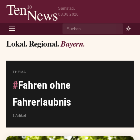
Ten
10
News
Samstag,
08.08.2026
Suche
Lokal. Regional.
Bayern.
THEMA
#
Fahren ohne
Fahrerlaubnis
1 Artikel