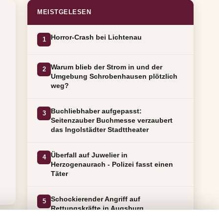
MEISTGELESEN
Horror-Crash bei Lichtenau
1
Warum blieb der Strom in und der
2
Umgebung Schrobenhausen plötzlich
weg?
Buchliebhaber aufgepasst:
3
Seitenzauber Buchmesse verzaubert
das Ingolstädter Stadttheater
Überfall auf Juwelier in
4
Herzogenaurach - Polizei fasst einen
Täter
Schockierender Angriff auf
5
Rettungskräfte in Augsburg