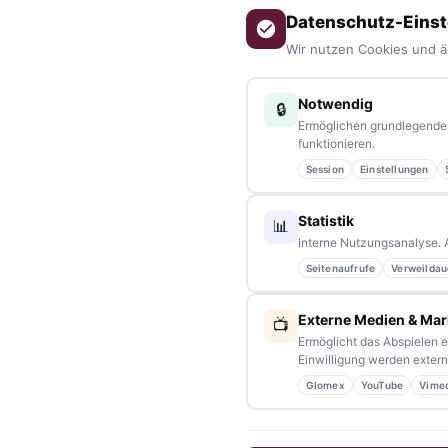
Datenschutz-Einst
Wir nutzen Cookies und ä
Notwendig
🔒
Ermöglichen grundlegende 
funktionieren.
ÜBER UNS
Session
Einstellungen
tennews –
Das Nachrichtenportal für die Region 10 und Ba
aus allen Regionen, Städten und Landkreisen.
Von Politik bis
Statistik
📊
Interne Nutzungsanalyse. 
Veranstaltungen
– immer aktuell, immer aus Ihrer Nähe.
Seitenaufrufe
Verweildau
Sie haben ein Thema, spannende Fotos oder Videos, oder 
Schreiben Sie uns – gemeinsam mit unseren Leserinnen und Le
Externe Medien & Mar
📺
Ermöglicht das Abspielen e
Partnerschaften:
info@tennews.de
Einwilligung werden externe
Glomex
YouTube
Vime
Redaktion:
redaktion@tennews.de