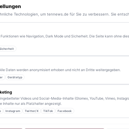
ellungen
hnliche Technologien, um tennews.de für Sie zu verbessern. Sie entsc
Funktionen wie Navigation, Dark Mode und Sicherheit. Die Seite kann ohne diese
Sicherheit
yern.
Aktuelle News, Hintergründe, Service und Freizeittipps
 Blaulicht, von Kultur bis Sport, von Alltagstipps bis
Alle Daten werden anonymisiert erhoben und nicht an Dritte weitergegeben.
er
Gerätetyp
kennen eine Geschichte, die erzählt werden sollte?
sern bleiben wir am Puls der Zeit.
keting
ingebetteter Videos und Social-Media-Inhalte (Glomex, YouTube, Vimeo, Instagra
 Inhalte nur als Platzhalter angezeigt.
o
Instagram
Twitter/X
TikTok
Facebook