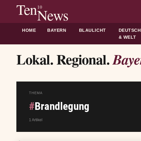
Ten
10
News
HOME
BAYERN
BLAULICHT
DEUTSC
& WELT
Lokal. Regional.
Baye
THEMA
#
Brandlegung
1 Artikel