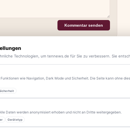
Kommentar senden
ellungen
hnliche Technologien, um tennews.de für Sie zu verbessern. Sie entsc
Funktionen wie Navigation, Dark Mode und Sicherheit. Die Seite kann ohne diese
Sicherheit
yern.
Aktuelle News, Hintergründe, Service und Freizeittipps
 Blaulicht, von Kultur bis Sport, von Alltagstipps bis
Alle Daten werden anonymisiert erhoben und nicht an Dritte weitergegeben.
kennen eine Geschichte, die erzählt werden sollte?
er
Gerätetyp
sern bleiben wir am Puls der Zeit.