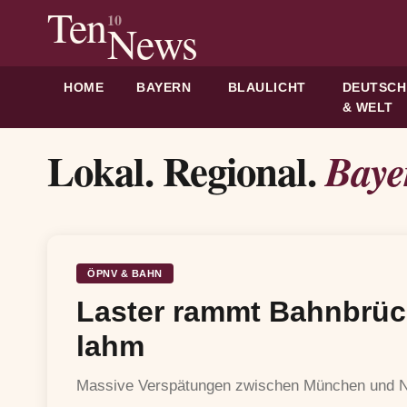
Ten
10
News
HOME
BAYERN
BLAULICHT
DEUTSC
& WELT
Lokal. Regional.
Baye
ÖPNV & BAHN
Laster rammt Bahnbrück
lahm
Massive Verspätungen zwischen München und Nü