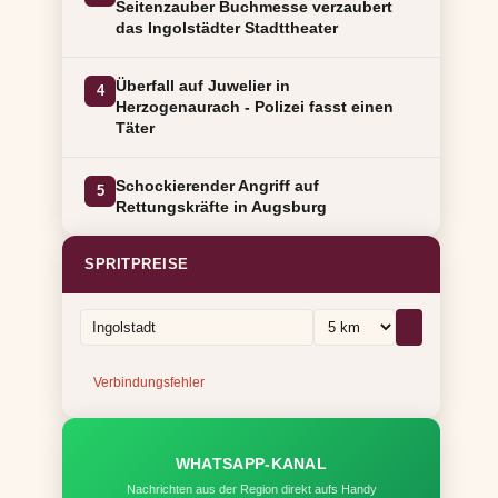
Seitenzauber Buchmesse verzaubert
das Ingolstädter Stadttheater
Überfall auf Juwelier in
4
Herzogenaurach - Polizei fasst einen
Täter
Schockierender Angriff auf
5
Rettungskräfte in Augsburg
SPRITPREISE
Verbindungsfehler
WHATSAPP-KANAL
Nachrichten aus der Region direkt aufs Handy