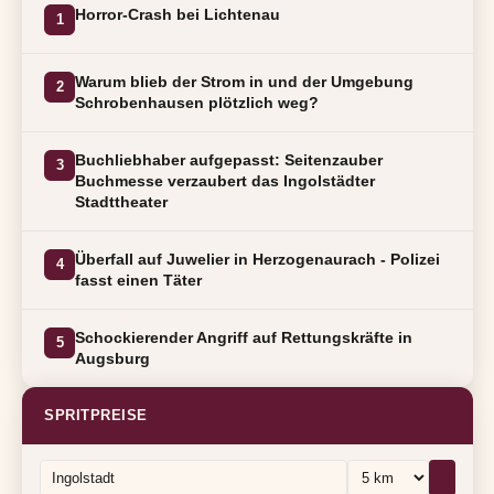
Horror-Crash bei Lichtenau
1
Warum blieb der Strom in und der Umgebung
2
Schrobenhausen plötzlich weg?
Buchliebhaber aufgepasst: Seitenzauber
3
Buchmesse verzaubert das Ingolstädter
Stadttheater
Überfall auf Juwelier in Herzogenaurach - Polizei
4
fasst einen Täter
Schockierender Angriff auf Rettungskräfte in
5
Augsburg
SPRITPREISE