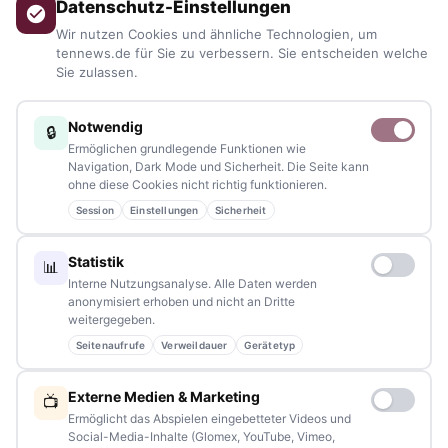
Datenschutz-Einstellungen
Blaulicht, von Kultur bis Sport, von Alltagstipps bis
Wir nutzen Cookies und ähnliche Technologien, um
Veranstaltungen
– immer aktuell, immer aus Ihrer Nähe.
tennews.de für Sie zu verbessern. Sie entscheiden welche
Sie zulassen.
Sie haben ein Thema, spannende Fotos oder Videos, oder
kennen eine Geschichte, die erzählt werden sollte?
Notwendig
🔒
Schreiben Sie uns – gemeinsam mit unseren Leserinnen und
Ermöglichen grundlegende Funktionen wie
Lesern bleiben wir am Puls der Zeit.
Navigation, Dark Mode und Sicherheit. Die Seite kann
ohne diese Cookies nicht richtig funktionieren.
Partnerschaften:
info@tennews.de
Session
Einstellungen
Sicherheit
Redaktion:
redaktion@tennews.de
Statistik
📊
Interne Nutzungsanalyse. Alle Daten werden
anonymisiert erhoben und nicht an Dritte
weitergegeben.
Seitenaufrufe
Verweildauer
Gerätetyp
NAVIGATION
Externe Medien & Marketing
📺
Home
Ermöglicht das Abspielen eingebetteter Videos und
Social-Media-Inhalte (Glomex, YouTube, Vimeo,
Events