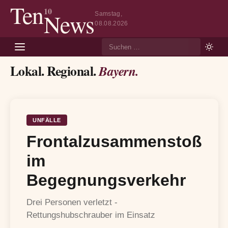
Ten
10
News
Samstag,
08.08.2026
Suche
Lokal. Regional.
Bayern.
UNFÄLLE
Frontalzusammenstoß
im
Begegnungsverkehr
Drei Personen verletzt -
Rettungshubschrauber im Einsatz