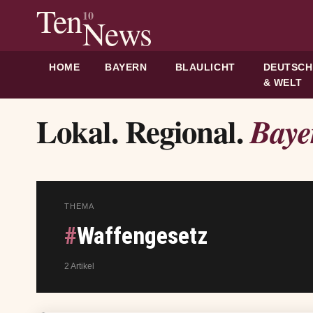
Ten
10
News
HOME
BAYERN
BLAULICHT
DEUTSC
& WELT
Lokal. Regional.
Baye
THEMA
#
Waffengesetz
2 Artikel