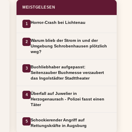
MEISTGELESEN
Horror-Crash bei Lichtenau
1
Warum blieb der Strom in und der
2
Umgebung Schrobenhausen plötzlich
weg?
Buchliebhaber aufgepasst:
3
Seitenzauber Buchmesse verzaubert
das Ingolstädter Stadttheater
Überfall auf Juwelier in
4
Herzogenaurach - Polizei fasst einen
Täter
Schockierender Angriff auf
5
Rettungskräfte in Augsburg