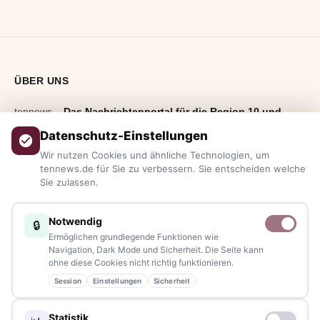
ÜBER UNS
tennews –
Das Nachrichtenportal für die Region 10 und
Bayern.
Aktuelle News, Hintergründe, Service und Freizeittipps
Datenschutz-Einstellungen
aus allen Regionen, Städten und Landkreisen.
Von Politik bis
Wir nutzen Cookies und ähnliche Technologien, um
Blaulicht, von Kultur bis Sport, von Alltagstipps bis
tennews.de für Sie zu verbessern. Sie entscheiden welche
Sie zulassen.
Veranstaltungen
– immer aktuell, immer aus Ihrer Nähe.
Sie haben ein Thema, spannende Fotos oder Videos, oder
Notwendig
🔒
kennen eine Geschichte, die erzählt werden sollte?
Ermöglichen grundlegende Funktionen wie
Schreiben Sie uns – gemeinsam mit unseren Leserinnen und
Navigation, Dark Mode und Sicherheit. Die Seite kann
ohne diese Cookies nicht richtig funktionieren.
Lesern bleiben wir am Puls der Zeit.
Session
Einstellungen
Sicherheit
Partnerschaften:
info@tennews.de
Statistik