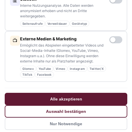
📊
Redaktion:
redaktion@tennews.de
Interne Nutzungsanalyse. Alle Daten werden
anonymisiert erhoben und nicht an Dritte
weitergegeben.
Seitenaufrufe
Verweildauer
Gerätetyp
NAVIGATION
Externe Medien & Marketing
📺
Ermöglicht das Abspielen eingebetteter Videos und
Home
Social-Media-Inhalte (Glomex, YouTube, Vimeo,
Instagram u.a.). Ohne diese Einwilligung werden
Events
externe Inhalte nur als Platzhalter angezeigt.
Glomex
YouTube
Vimeo
Instagram
Twitter/X
Kontakt
TikTok
Facebook
Stellenanzeigen
Werbung / Mediadaten
Alle akzeptieren
Impressum
Auswahl bestätigen
Datenschutzerklärung
Nur Notwendige
Barrierefreiheitserklärung