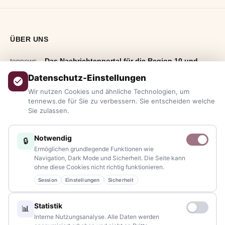
ÜBER UNS
tennews –
Das Nachrichtenportal für die Region 10 und
Bayern.
Aktuelle News, Hintergründe, Service und Freizeittipps
Datenschutz-Einstellungen
aus allen Regionen, Städten und Landkreisen.
Von Politik bis
Wir nutzen Cookies und ähnliche Technologien, um
Blaulicht, von Kultur bis Sport, von Alltagstipps bis
tennews.de für Sie zu verbessern. Sie entscheiden welche
Sie zulassen.
Veranstaltungen
– immer aktuell, immer aus Ihrer Nähe.
Sie haben ein Thema, spannende Fotos oder Videos, oder
Notwendig
🔒
kennen eine Geschichte, die erzählt werden sollte?
Ermöglichen grundlegende Funktionen wie
Schreiben Sie uns – gemeinsam mit unseren Leserinnen und
Navigation, Dark Mode und Sicherheit. Die Seite kann
ohne diese Cookies nicht richtig funktionieren.
Lesern bleiben wir am Puls der Zeit.
Session
Einstellungen
Sicherheit
Partnerschaften:
info@tennews.de
Statistik
📊
Redaktion:
redaktion@tennews.de
Interne Nutzungsanalyse. Alle Daten werden