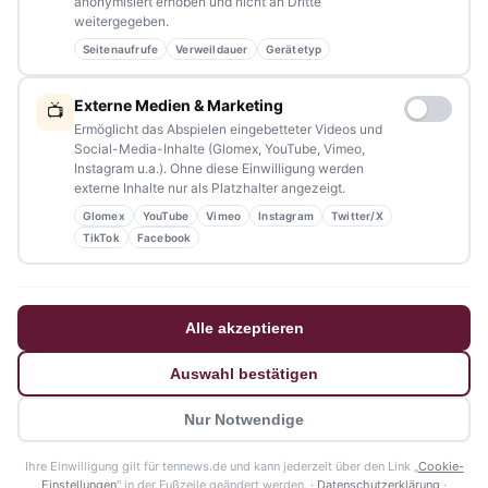
anonymisiert erhoben und nicht an Dritte
weitergegeben.
Seitenaufrufe
Verweildauer
Gerätetyp
NAVIGATION
Externe Medien & Marketing
📺
Ermöglicht das Abspielen eingebetteter Videos und
Home
Social-Media-Inhalte (Glomex, YouTube, Vimeo,
Instagram u.a.). Ohne diese Einwilligung werden
Events
externe Inhalte nur als Platzhalter angezeigt.
Glomex
YouTube
Vimeo
Instagram
Twitter/X
Kontakt
TikTok
Facebook
Stellenanzeigen
Werbung / Mediadaten
Alle akzeptieren
Impressum
Auswahl bestätigen
Datenschutzerklärung
Nur Notwendige
Barrierefreiheitserklärung
Ihre Einwilligung gilt für tennews.de und kann jederzeit über den Link „
Cookie-
© 2026 tennews - Ein Projekt von AMM-Medien Inh. Amanda Minderle
Einstellungen
" in der Fußzeile geändert werden. ·
Datenschutzerklärung
·