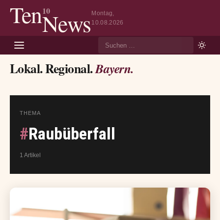
Ten
10
News
Montag,
10.08.2026
Suche
Lokal. Regional.
Bayern.
THEMA
#
Raubüberfall
1 Artikel