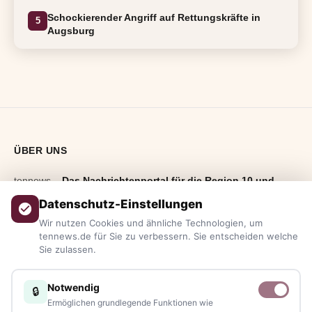
Schockierender Angriff auf Rettungskräfte in
5
Augsburg
ÜBER UNS
tennews –
Das Nachrichtenportal für die Region 10 und
Bayern.
Aktuelle News, Hintergründe, Service und Freizeittipps
Datenschutz-Einstellungen
aus allen Regionen, Städten und Landkreisen.
Von Politik bis
Wir nutzen Cookies und ähnliche Technologien, um
Blaulicht, von Kultur bis Sport, von Alltagstipps bis
tennews.de für Sie zu verbessern. Sie entscheiden welche
Sie zulassen.
Veranstaltungen
– immer aktuell, immer aus Ihrer Nähe.
Sie haben ein Thema, spannende Fotos oder Videos, oder
Notwendig
🔒
kennen eine Geschichte, die erzählt werden sollte?
Ermöglichen grundlegende Funktionen wie