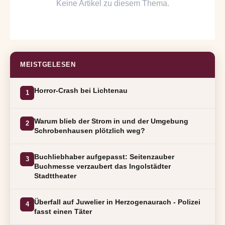
Keine Artikel zu diesem Thema.
MEISTGELESEN
Horror-Crash bei Lichtenau
1
Warum blieb der Strom in und der Umgebung
2
Schrobenhausen plötzlich weg?
Buchliebhaber aufgepasst: Seitenzauber
3
Buchmesse verzaubert das Ingolstädter
Stadttheater
Überfall auf Juwelier in Herzogenaurach - Polizei
4
fasst einen Täter