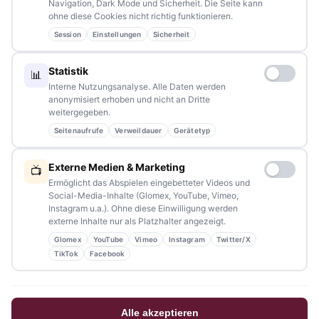
Schreiben Sie uns – gemeinsam mit unseren Leserinnen und
Navigation, Dark Mode und Sicherheit. Die Seite kann
ohne diese Cookies nicht richtig funktionieren.
Lesern bleiben wir am Puls der Zeit.
Session
Einstellungen
Sicherheit
Partnerschaften:
info@tennews.de
Statistik
📊
Redaktion:
redaktion@tennews.de
Interne Nutzungsanalyse. Alle Daten werden
anonymisiert erhoben und nicht an Dritte
weitergegeben.
Seitenaufrufe
Verweildauer
Gerätetyp
NAVIGATION
Externe Medien & Marketing
📺
Ermöglicht das Abspielen eingebetteter Videos und
Home
Social-Media-Inhalte (Glomex, YouTube, Vimeo,
Instagram u.a.). Ohne diese Einwilligung werden
Events
externe Inhalte nur als Platzhalter angezeigt.
Glomex
YouTube
Vimeo
Instagram
Twitter/X
Kontakt
TikTok
Facebook
Stellenanzeigen
Werbung / Mediadaten
Alle akzeptieren