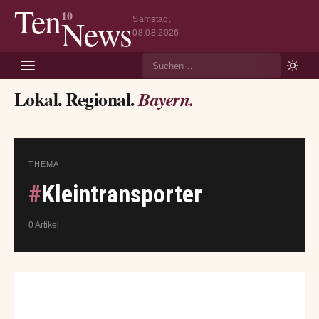
Ten
10
News
Samstag,
08.08.2026
Suche
Lokal. Regional.
Bayern.
THEMA
#
Kleintransporter
0 Artikel