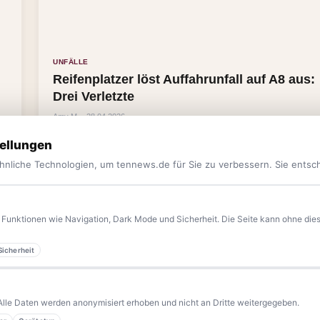
UNFÄLLE
Reifenplatzer löst Auffahrunfall auf A8 aus:
Drei Verletzte
Amy M. · 28.04.2026
ellungen
hnliche Technologien, um tennews.de für Sie zu verbessern. Sie entsc
Funktionen wie Navigation, Dark Mode und Sicherheit. Die Seite kann ohne diese
Sicherheit
yern.
Aktuelle News, Hintergründe, Service und Freizeittipps
 Blaulicht, von Kultur bis Sport, von Alltagstipps bis
Alle Daten werden anonymisiert erhoben und nicht an Dritte weitergegeben.