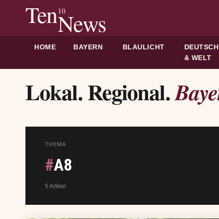
Ten
10
News
HOME
BAYERN
BLAULICHT
DEUTSC
& WELT
Lokal. Regional.
Baye
THEMA
#
A8
5 Artikel