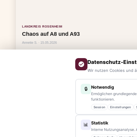
LANDKREIS ROSENHEIM
Chaos auf A8 und A93
Annette S. · 15.05.2026
Datenschutz-Einst
Wir nutzen Cookies und ä
Notwendig
🔒
Ermöglichen grundlegende 
funktionieren.
ÜBER UNS
Session
Einstellungen
tennews –
Das Nachrichtenportal für die Region 10 und Ba
Statistik
📊
aus allen Regionen, Städten und Landkreisen.
Von Politik bis
Interne Nutzungsanalyse. 
Veranstaltungen
– immer aktuell, immer aus Ihrer Nähe.