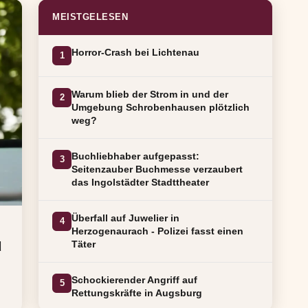
MEISTGELESEN
Horror-Crash bei Lichtenau
1
Warum blieb der Strom in und der
2
Umgebung Schrobenhausen plötzlich
weg?
Buchliebhaber aufgepasst:
3
Seitenzauber Buchmesse verzaubert
das Ingolstädter Stadttheater
Überfall auf Juwelier in
4
Herzogenaurach - Polizei fasst einen
u
Täter
Schockierender Angriff auf
5
Rettungskräfte in Augsburg