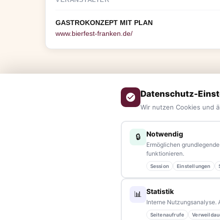
GASTROKONZEPT MIT PLAN
www.bierfest-franken.de/
Datenschutz-Einst
Wir nutzen Cookies und ä
Notwendig
🔒
Ermöglichen grundlegende 
funktionieren.
ÜBER UNS
Session
Einstellungen
tennews –
Das Nachrichtenportal für die Region 10 und Ba
Statistik
📊
aus allen Regionen, Städten und Landkreisen.
Von Politik bis
Interne Nutzungsanalyse. 
Veranstaltungen
– immer aktuell, immer aus Ihrer Nähe.
Seitenaufrufe
Verweildau