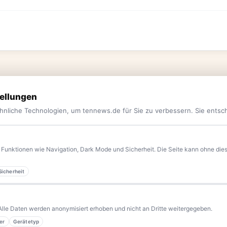
ellungen
hnliche Technologien, um tennews.de für Sie zu verbessern. Sie entsc
Funktionen wie Navigation, Dark Mode und Sicherheit. Die Seite kann ohne diese
Sicherheit
yern.
Aktuelle News, Hintergründe, Service und Freizeittipps
 Blaulicht, von Kultur bis Sport, von Alltagstipps bis
Alle Daten werden anonymisiert erhoben und nicht an Dritte weitergegeben.
er
Gerätetyp